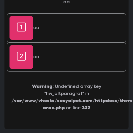
aa
aa
aa
Warning
: Undefined array key
"hw_altparagraf" in
/var/www/vhosts/sosyalpot.com/httpdocs/theme
arac.php
on line
332