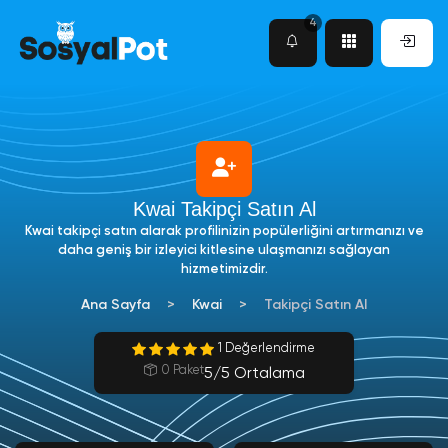
4
Kwai Takipçi Satın Al
Kwai takipçi satın alarak profilinizin popülerliğini artırmanızı ve
daha geniş bir izleyici kitlesine ulaşmanızı sağlayan
hizmetimizdir.
Ana Sayfa
Kwai
Takipçi Satın Al
1 Değerlendirme
0 Paket
5/5 Ortalama