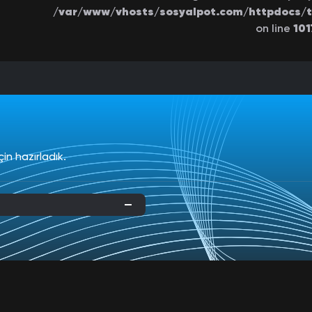
/var/www/vhosts/sosyalpot.com/httpdocs/t
on line
101
çin hazırladık.