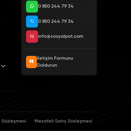
0 850 244 79 34
0 850 244 79 34
info@sosyalpot.com
İletişim Formunu
Doldurun
r
m Sözleşmesi
Mesafeli Satış Sözleşmesi