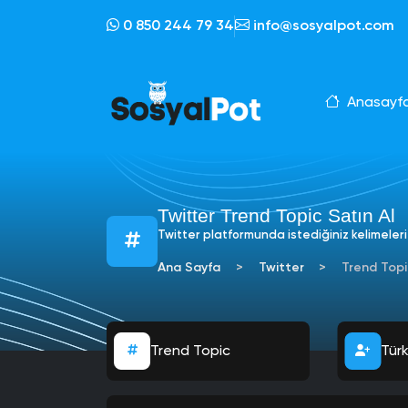
0 850 244 79 34
info@sosyalpot.com
Anasayf
Twitter Trend Topic Satın Al
Twitter platformunda istediğiniz kelimele
Ana Sayfa
Twitter
Trend Topi
Trend Topic
Global Takipçi
Türk