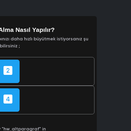
Alma Nasıl Yapılır?
nızı daha hızlı büyütmek istiyorsanız şu
lirsiniz ;
y "hw_altparagraf" in