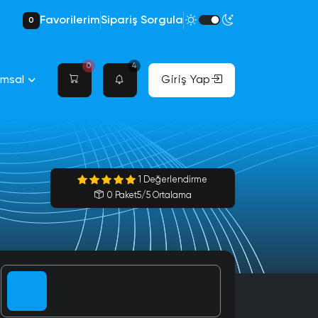
Favorilerim
Sipariş Sorgula
0
0
4
umsal
Giriş Yap
1 Değerlendirme
0 Paket
5/5 Ortalama
ReTweet
Video İzlenme