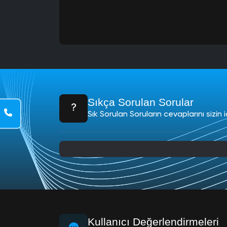
letişim
 850
44 79
4
Sıkça Sorulan Sorular
hatsapp
Sık Sorulan Soruların cevaplarını sizin i
 850 244
9 34
-Posta
nfo@sosyalpot.com
Kullanıcı Değerlendirmeleri