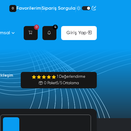
Favorilerim
Sipariş Sorgula
0
0
4
umsal
Giriş Yap
tkileşim
1 Değerlendirme
0 Paket
5/5 Ortalama
Bayan Takipçi
Türk Bayan Takipçi