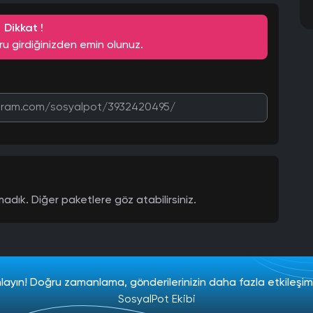
Dikkat !
ru girdiğinizden emin olunuz.
adık. Diğer paketlere göz atabilirsiniz.
lanlayın! Doğru zamanlama, gönderilerinizin daha fazla etkileşim
SosyalPot Ekibi