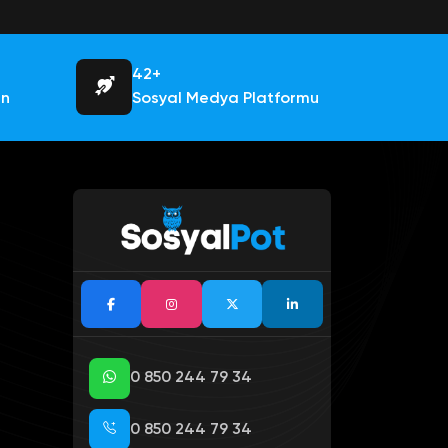
42+
an
Sosyal Medya Platformu
0 850 244 79 34
0 850 244 79 34