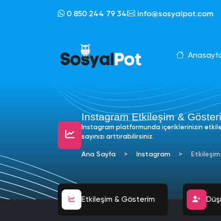
0 850 244 79 34
info@sosyalpot.com
Anasayf
Instagram Etkileşim & Göster
Instagram platformunda içeriklerinizin etkil
sayınızı arttırabilirsiniz.
Ana Sayfa
Instagram
Etkileşim
Etkileşim & Gösterim
Ucuz Yabancı Takipçi
Düş