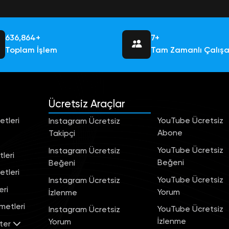
684,756+
7+
Toplam İşlem
Tam Zamanlı Çalış
Ücretsiz Araçlar
tleri
YouTube Ücretsiz
Instagram Ücretsiz
Abone
Takipçi
YouTube Ücretsiz
Instagram Ücretsiz
leri
Beğeni
Beğeni
tleri
YouTube Ücretsiz
Instagram Ücretsiz
eri
Yorum
İzlenme
metleri
YouTube Ücretsiz
Instagram Ücretsiz
İzlenme
Yorum
ter