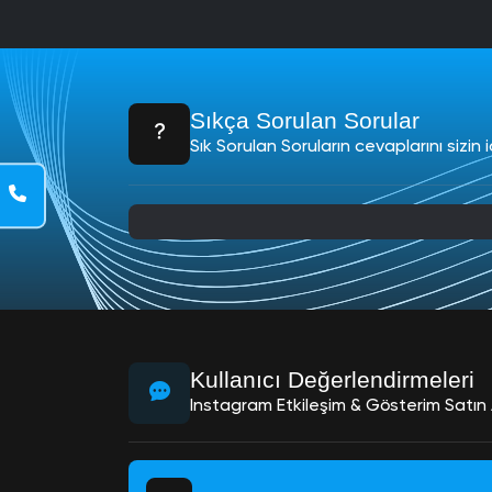
letişim
 850
44 79
Sıkça Sorulan Sorular
4
Sık Sorulan Soruların cevaplarını sizin i
hatsapp
 850 244
9 34
-Posta
nfo@sosyalpot.com
Kullanıcı Değerlendirmeleri
Instagram Etkileşim & Gösterim Satın A