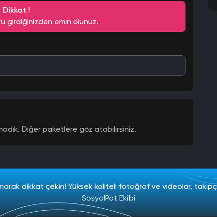
Dikkat !
ru girdiğinizden emin olunuz.
adık. Diğer paketlere göz atabilirsiniz.
narak dikkat çekin! Yüksek kaliteli fotoğraf ve videolar, takipçileri
SosyalPot Ekibi