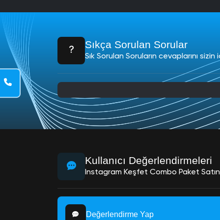
letişim
 850
44 79
Sıkça Sorulan Sorular
4
Sık Sorulan Soruların cevaplarını sizin i
hatsapp
 850 244
9 34
-Posta
nfo@sosyalpot.com
Kullanıcı Değerlendirmeleri
Instagram Keşfet Combo Paket Satın A
Değerlendirme Yap