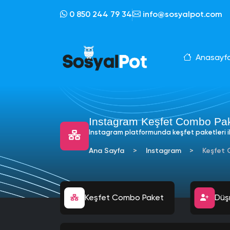
0 850 244 79 34
info@sosyalpot.com
Anasayf
Instagram Keşfet Combo Pak
Instagram platformunda keşfet paketleri il
Ana Sayfa
Instagram
Keşfet 
Keşfet Combo Paket
Ucuz Yabancı Takipçi
Düş