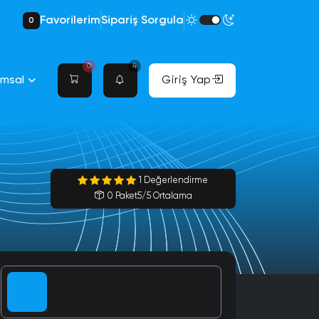
Favorilerim
Sipariş Sorgula
0
0
4
umsal
Giriş Yap
1 Değerlendirme
0 Paket
5/5 Ortalama
Bayan Takipçi
Türk Bayan Takipçi