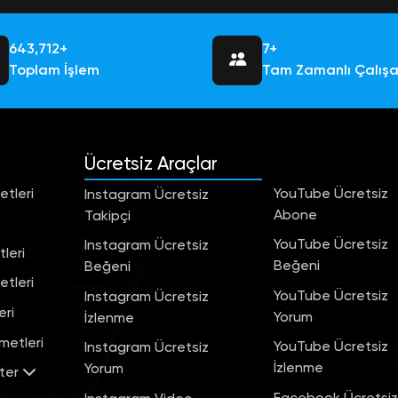
684,756+
7+
Toplam İşlem
Tam Zamanlı Çalış
Ücretsiz Araçlar
tleri
YouTube Ücretsiz
Instagram Ücretsiz
Abone
Takipçi
YouTube Ücretsiz
Instagram Ücretsiz
leri
Beğeni
Beğeni
tleri
YouTube Ücretsiz
Instagram Ücretsiz
eri
Yorum
İzlenme
metleri
YouTube Ücretsiz
Instagram Ücretsiz
İzlenme
Yorum
ter