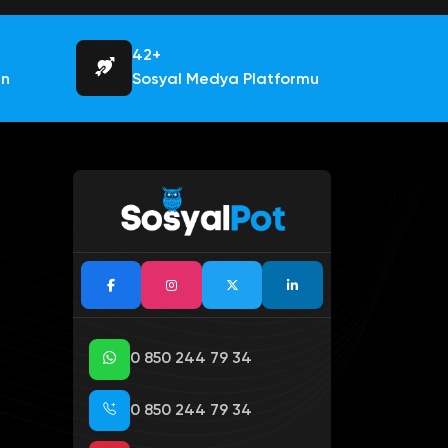
42+
an
Sosyal Medya Platformu
0 850 244 79 34
0 850 244 79 34